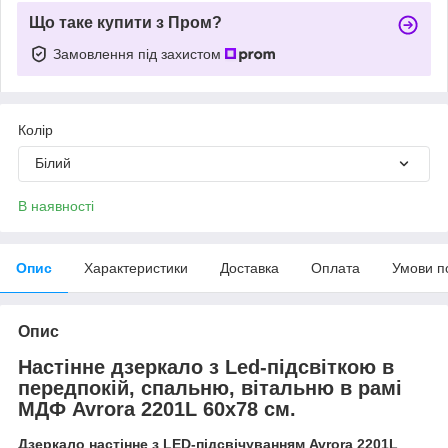
Що таке купити з Пром?
Замовлення під захистом
Колір
Білий
В наявності
Опис
Характеристики
Доставка
Оплата
Умови п
Опис
Настінне дзеркало з Led-підсвіткою в
передпокій, спальню, вітальню в рамі
МДФ Avrora 2201L 60х78 см.
Дзеркало настінне з LED-підсвічуванням Avrora 2201L