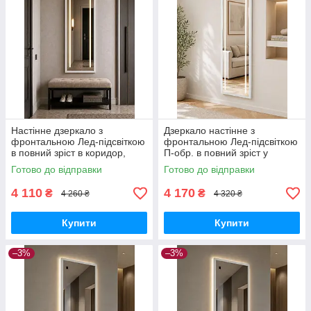
Настінне дзеркало з
Дзеркало настінне з
фронтальною Лед-підсвіткою
фронтальною Лед-підсвіткою
в повний зріст в коридор,
П-обр. в повний зріст у
спальню, вітальню Avrora
передпокій, коридор,
Готово до відправки
Готово до відправки
2203L 50х160 см рама МДФ,
спальню Avrora 2203L
білий
50х160 см, білий
4 110
4 170
₴
₴
4 260 ₴
4 320 ₴
Купити
Купити
–3%
–3%