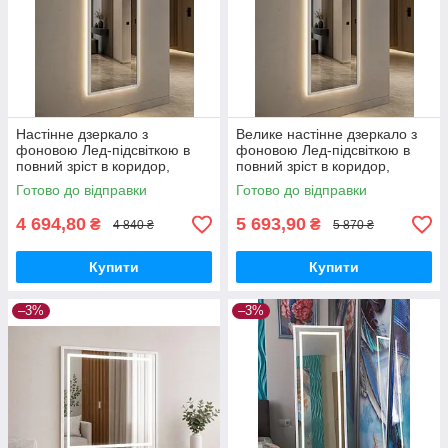
Настінне дзеркало з
Велике настінне дзеркало з
фоновою Лед-підсвіткою в
фоновою Лед-підсвіткою в
повний зріст в коридор,
повний зріст в коридор,
спальню, вітальню Avrora
спальню, вітальню Avrora
Готово до відправки
Готово до відправки
2205L 60х170 см рама МДФ,
2204L 80х180 см, білий
білий
4 694,80
5 693,90
₴
₴
4 840 ₴
5 870 ₴
Купити
Купити
–3%
–3%