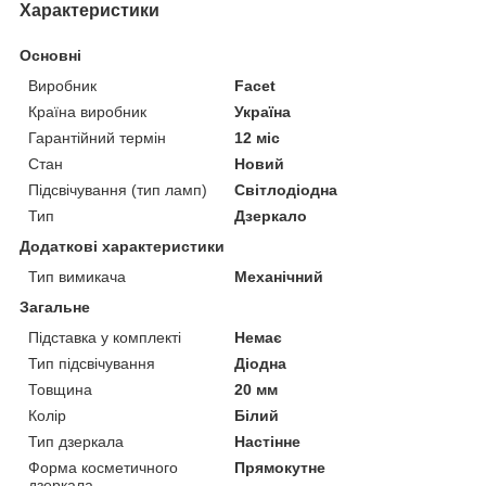
Характеристики
Основні
Виробник
Facet
Країна виробник
Україна
Гарантійний термін
12 міс
Стан
Новий
Підсвічування (тип ламп)
Світлодіодна
Тип
Дзеркало
Додаткові характеристики
Тип вимикача
Механічний
Загальне
Підставка у комплекті
Немає
Тип підсвічування
Діодна
Товщина
20 мм
Колір
Білий
Тип дзеркала
Настінне
Форма косметичного
Прямокутне
дзеркала