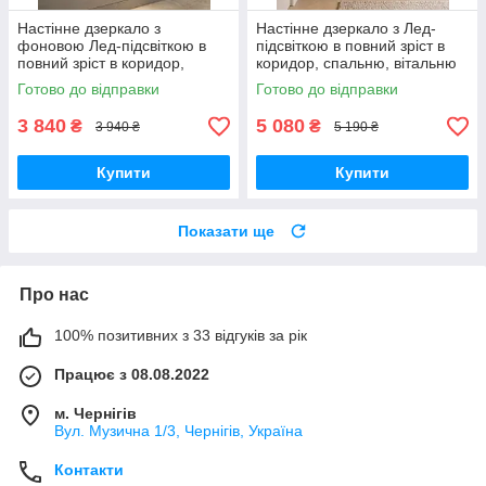
Настінне дзеркало з
Настінне дзеркало з Лед-
фоновою Лед-підсвіткою в
підсвіткою в повний зріст в
повний зріст в коридор,
коридор, спальню, вітальню
спальню, вітальню Avrora
Avrora 2205L 60х170 см в
Готово до відправки
Готово до відправки
2203L 50х160 см рама МДФ,
тонкій рамі МДФ, білий
білий
3 840
5 080
₴
₴
3 940 ₴
5 190 ₴
Купити
Купити
Показати ще
Про нас
100% позитивних з 33 відгуків за рік
Працює з 08.08.2022
м. Чернігів
Вул. Музична 1/3, Чернігів, Україна
Контакти