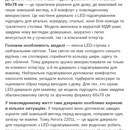
60х78 см
— це практичне рішення для дому, де важливий не
лише зовнішній вигляд, а й комфорт у повсякденному
використанні. Це настінне дзеркало з LED-підсвічуванням
підходить для вітальні, коридору, спальні, зони біля комода та
туалетного столика. Модель виконана в акуратній МДФ-рамі,
завдяки чому виглядає довершено, акуратно і легко
вписується як у сучасний, так і в класичний інтер'єр.
Головна особливість моделі
— якісна LED-стрічка з
нейтральним світлом. Таке світло не має холодного синього
відтінку і не спотворює сприйняття кольору шкіри, одягу та
рис обличчя. Тому дзеркало зручно використовувати не тільки
як елемент інтер’єру, а й як дзеркало з підсвічуванням для
макіяжу. Нейтральне підсвічування допомагає комфортно
наносити макіяж, укладати волосся, підбирати аксесуари та
оцінювати образ перед виходом з дому. Для тих, хто шукає
LED-дзеркало для макіяжу, ця модель підходить саме завдяки
збалансованому світлу та зручному формату 60х78 см.
У повсякденному житті таке дзеркало особливо корисне
в кількох ситуаціях.
У передпокої воно допомагає швидко
оцінити свій зовнішній вигляд перед виходом, поправити одяг,
зачіску чи макіяж. Тому Avrora 2201L — це вдале дзеркало
для передпокою з LED-підсвічуванням, яке водночас робить