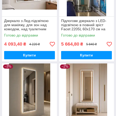
Дзеркало з Лед-підсвіткою
Підлогове дзеркало з LED-
для макіяжу, для зон над
підсвіткою в повний зріст
комодом, над туалетним
Facet 2205L 60х170 см на
столиком Avrora 2206L
ніжці-підставці у передпокій,
Готово до відправки
Готово до відправки
80х100 см в тонкій рамі МДФ,
спальню, білий
білий
4 093,40
5 664,80
₴
₴
4 220 ₴
5 840 ₴
Купити
Купити
–3%
–2%