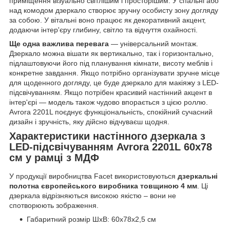
приміщення візуально світлішим і просторішим. У спальні або
над комодом дзеркало створює зручну особисту зону догляду
за собою. У вітальні воно працює як декоративний акцент,
додаючи інтер'єру глибину, світло та відчуття охайності.
Ще одна важлива перевага
— універсальний монтаж.
Дзеркало можна вішати як вертикально, так і горизонтально,
підлаштовуючи його під планування кімнати, висоту меблів і
конкретне завдання. Якщо потрібно організувати зручне місце
для щоденного догляду, це буде дзеркало для макіяжу з LED-
підсвічуванням. Якщо потрібен красивий настінний акцент в
інтер'єрі — модель також чудово впорається з цією роллю.
Avrora 2201L поєднує функціональність, спокійний сучасний
дизайн і зручність, яку дійсно відчуваєш щодня.
Характеристики настінного дзеркала з
LED-підсвічуванням Avrora 2201L 60х78
см у рамці з МДФ
У продукції виробництва Facet використовуються
дзеркальні
полотна європейського
виробника товщиною 4 мм
. Ці
дзеркала відрізняються високою якістю – вони не
спотворюють зображення.
Габаритний розмір ШхВ: 60х78х2,5 см