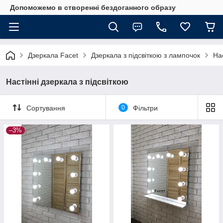
Допоможемо в створенні бездоганного образу
Дзеркала Facet
Дзеркала з підсвіткою з лампочок
Нас
Настінні дзеркала з підсвіткою
Сортування
0
Фільтри
–3%