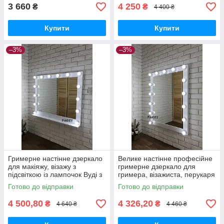
3 660
4 250
₴
₴
4 400 ₴
Купити
Купити
–3%
–3%
Гримерне настінне дзеркало
Велике настінне професійне
для макіяжу, візажу з
гримерне дзеркало для
підсвіткою із лампочок Вуді з
гримера, візажиста, перукаря
поличкою 100х82 см, в рамі
з підсвіткою Грей з лампами
Готово до відправки
Готово до відправки
МДФ
80х100 см
4 500,80
4 326,20
₴
₴
4 640 ₴
4 460 ₴