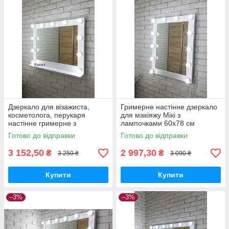
Дзеркало для візажиста,
Гримерне настінне дзеркало
косметолога, перукаря
для макіяжу Мікі з
настінне гримерне з
лампочками 60х78 см
лампочками Моши з
Готово до відправки
Готово до відправки
полицею 78х60см
3 152,50
2 997,30
₴
₴
3 250 ₴
3 090 ₴
Купити
Купити
–3%
–3%