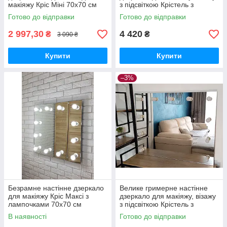
макіяжу Кріс Міні 70х70 см
з підсвіткою Крістель з
лампами 80х100 см,
Готово до відправки
Готово до відправки
безрамне
2 997,30
4 420
₴
₴
3 090 ₴
Купити
Купити
–3%
Безрамне настінне дзеркало
Велике гримерне настінне
для макіяжу Кріс Максі з
дзеркало для макіяжу, візажу
лампочками 70х70 см
з підсвіткою Крістель з
лампами 100х80 см,
В наявності
Готово до відправки
безрамне