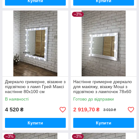
Купити
Купити
–3%
Дзеркало гримерне, візажне з
Настінне гримерне дзеркало
підсвіткою з ламп Грей Максі
для макіяжу, візажу Моші з
настінне 80х100 см
підсвіткою з лампочок 78х60
см
В наявності
Готово до відправки
4 520
2 919,70
₴
₴
3 010 ₴
Купити
Купити
–3%
–3%