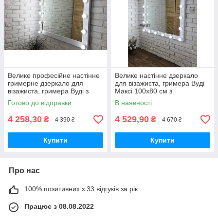
Велике професійне настінне
Велике настінне дзеркало
гримерне дзеркало для
для візажиста, гримера Вуді
візажиста, гримера Вуді з
Максі 100х80 см з
підсвіткою з лампочок 100х80
лампочками
Готово до відправки
В наявності
см, в рамі МДФ
4 258,30
4 529,90
₴
₴
4 390 ₴
4 670 ₴
Купити
Купити
Про нас
100% позитивних з 33 відгуків за рік
Працює з 08.08.2022