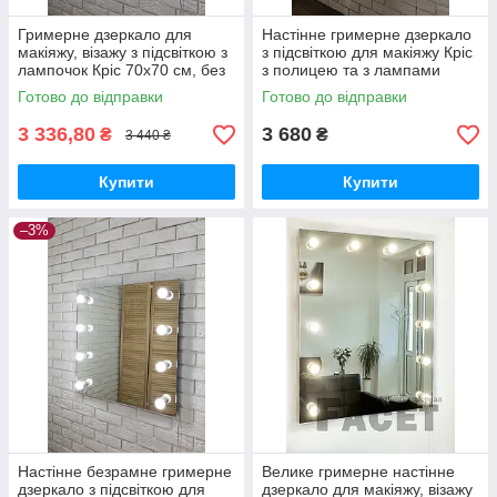
Гримерне дзеркало для
Настінне гримерне дзеркало
макіяжу, візажу з підсвіткою з
з підсвіткою для макіяжу Кріс
лампочок Кріс 70х70 см, без
з полицею та з лампами
рами
70х70 см
Готово до відправки
Готово до відправки
3 336,80
3 680
₴
₴
3 440 ₴
Купити
Купити
–3%
Настінне безрамне гримерне
Велике гримерне настінне
дзеркало з підсвіткою для
дзеркало для макіяжу, візажу