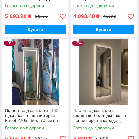
спальню, вітальню Avrora
столиком Avrora 2206L
Готово до відправки
Готово до відправки
2204L 80х180 см, білий
80х100 см в тонкій рамі МДФ,
білий
5 693,90
4 093,40
₴
₴
5 870 ₴
4 220 ₴
Купити
Купити
–3%
–3%
Підлогове дзеркало з LED-
Настінне дзеркало з
підсвіткою в повний зріст
фоновою Лед-підсвіткою в
Facet 2205L 60х170 см на
повний зріст в коридор,
ніжці-підставці у передпокій,
спальню, вітальню Avrora
Готово до відправки
Готово до відправки
спальню, білий
2203L 50х160 см рама МДФ,
білий
5 664,80
3 840
₴
₴
5 840 ₴
3 940 ₴