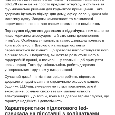
60х178 см
— це не просто предмет інтер'єру, а стильне та
функціональне рішення для будь-якого приміщення. Таке
дзеркало ідеально підійде для дому, офісу, салону краси або
магазину одягу. Завдяки компактності та можливості
переміщення воно стане вашим незамінним помічником.
Пересувне підлогове дзеркало з підсвічуванням
стане не
лише корисним аксесуаром, а й стильним доповненням
інтер’єру. Особлива унікальність такого дзеркала полягає в
його мобільності. Дзеркало на коліщатках легко
переміщується по кімнаті, що дозволяє використовувати його
в різних зонах. Наприклад, ви можете розмістити його в
гардеробній вранці, а ввечері — у спальні, щоб приміряти
новий наряд. Така функціональність робить дзеркало
універсальним і зручним у використанні.
Сучасний дизайн і якісні матеріали роблять підлогове
дзеркало з підсвічуванням справжньою окрасою вашого
будинку. LED-підсвічування не тільки практичне, але й
економічне, оскільки споживає мінімальну кількість
електроенергії. До того ж, воно має довгий термін служби, що
гарантує надійність і довговічність.
Характеристики підлогового led-
дзеркала на підставці з коліщатками