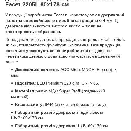
Facet 2205L 60х178 см
У продукції виробництва Facet використовуються
дзеркальні
полотна європейського виробника товщиною 4 мм.
Ці
дзеркала відрізняються високою якістю –
вони не
спотворюють зображення.
Перед упаковкою дзеркало проходить контроль якості – якість
збірки, комплектність фурнітури і кріплення.
Вся продукція
ретельно упаковується на виробництві
в відділенні
перевізника дзеркало додатково упаковується в дерев'яний
каркас.
Дзеркальне полотно:
AGC Mirox MNGE (Бельгія), 4
мм.
Підсвітка:
LED Premium 120 d/m, CRI > 85.
Матеріал рами:
МДФ Super Profil (гладенький
матовий).
Клас захисту:
IP44 (захист від бризок та пилу).
Габаритний розмір дзеркала з підставкою
ШхВ:
60х178 см
Габаритний розмір дзеркала ШхВ
: 60х170 см