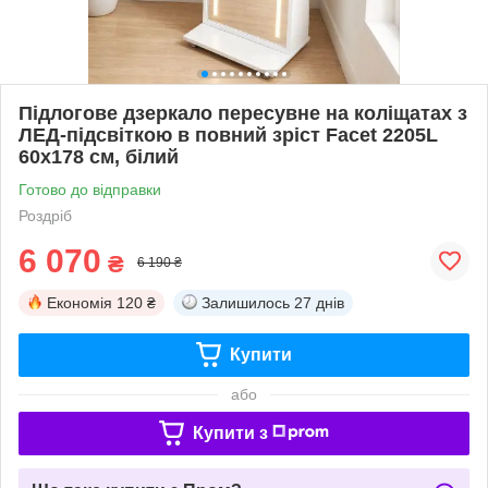
Підлогове дзеркало пересувне на коліщатах з
ЛЕД-підсвіткою в повний зріст Facet 2205L
60х178 см, білий
Готово до відправки
Роздріб
6 070
₴
6 190 ₴
Економія
120 ₴
Залишилось
27 днів
Купити
або
Купити з