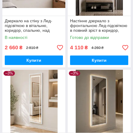
Дзеркало на стіну з Лед-
Настінне дзеркало з
підсвіткою в вітальню,
фронтальною Лед-підсвіткою
коридор, спальню, над
в повний зріст в коридор,
комодом Avrora 2201L 60х78
спальню, вітальню Avrora
В наявності
Готово до відправки
см в тонкій рамі МДФ, білий
2203L 50х160 см рама МДФ,
білий
2 660
4 110
₴
₴
2 810 ₴
4 260 ₴
Купити
Купити
–3%
–3%