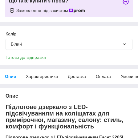
Що таке купити з Пром?
Замовлення під захистом
Колір
Білий
Готово до відправки
Опис
Характеристики
Доставка
Оплата
Умови п
Опис
Підлогове дзеркало з LED-
підсвічуванням на коліщатах для
примірочної, магазину, салону: стиль,
комфорт і функціональність
Підлогове дзеркало з LED-підсвічуванням Facet 2205L