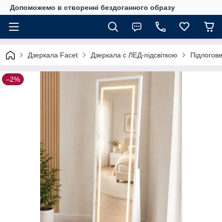
Допоможемо в створенні бездоганного образу
Дзеркала Facet
Дзеркала с ЛЕД-підсвіткою
Підлогове
–2%