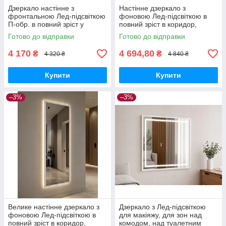
Дзеркало настінне з
Настінне дзеркало з
фронтальною Лед-підсвіткою
фоновою Лед-підсвіткою в
П-обр. в повний зріст у
повний зріст в коридор,
передпокій, коридор,
спальню, вітальню Avrora
Готово до відправки
Готово до відправки
спальню Avrora 2203L
2205L 60х170 см рама МДФ,
50х160 см, білий
білий
4 170
4 694,80
₴
₴
4 320 ₴
4 840 ₴
Купити
Купити
–3%
–3%
Велике настінне дзеркало з
Дзеркало з Лед-підсвіткою
фоновою Лед-підсвіткою в
для макіяжу, для зон над
повний зріст в коридор,
комодом, над туалетним