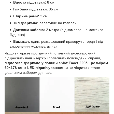
Висота підставки:
8 см
Глибина підставки
: 35 см
Ширина рами:
2 см
Тип дзеркала:
пересувне на колесах
Довжина кабелю:
2 метра (під замовлення можливо
будь яка)
Вимикач:
один, розташований праворуч з торця ( під
замовлення можлива зміна)
Якщо ви мрієте про зручний і стильний аксесуар, який
підкреслить ваш інтер’єр і полегшить повсякденні справи,
підлогове дзеркало у повний зріст Facet 2205L розміром
60×178 см із LED-підсвічуванням на коліщатках
стане
ідеальним вибором для вас.