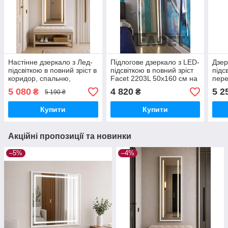
Настінне дзеркало з Лед-
Підлогове дзеркало з LED-
Дзер
підсвіткою в повний зріст в
підсвіткою в повний зріст
підс
коридор, спальню,
Facet 2203L 50х160 см на
пере
вітальню Avrora 2205L
ніжці-підставці у
Face
5 080
4 820
5 2
₴
₴
5 190 ₴
60х170 см в тонкій рамі
передпокій, спальню,
біли
МДФ, білий
білий
Купити
Купити
Акційні пропозиції та новинки
–5%
–4%