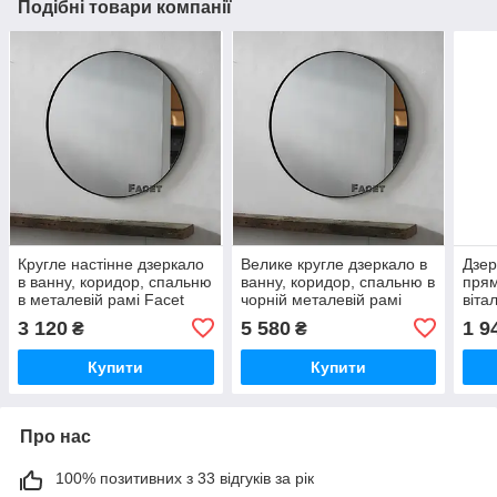
Подібні товари компанії
Кругле настінне дзеркало
Велике кругле дзеркало в
Дзер
в ванну, коридор, спальню
ванну, коридор, спальню в
прям
в металевій рамі Facet
чорній металевій рамі
віта
3060 діаметром 60 см.
Facet 3100 діаметром 100
спал
3 120
5 580
1 9
₴
₴
см.
Face
біли
Купити
Купити
Про нас
100% позитивних з 33 відгуків за рік