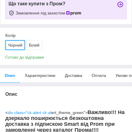
Що таке купити з Пром?
Замовлення під захистом
Колір
Чорний
Білий
Готово до відправки
Опис
Характеристики
Доставка
Оплата
Умови п
Опис
Важливо!!! На
<
div class="ck-alert ck-al
ert_theme_green">
дзеркало поширюється безкоштовна
доставка з підпискою Smart від Prom при
замовленні через каталог Прома!!!!