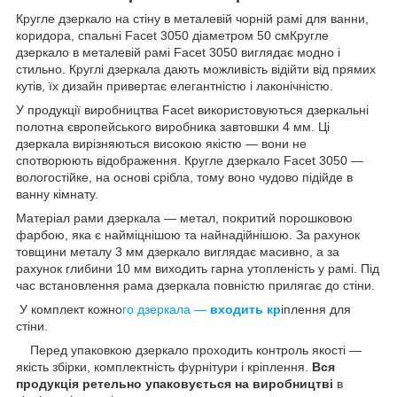
Кругле дзеркало на стіну в металевій чорній рамі для ванни,
коридора, спальні Facet 3050 діаметром 50 смКругле
дзеркало в металевій рамі Facet 3050 виглядає модно і
стильно. Круглі дзеркала дають можливість відійти від прямих
кутів, їх дизайн привертає елегантністю і лаконічністю.
У продукції виробництва Facet використовуються дзеркальні
полотна європейського виробника завтовшки 4 мм. Ці
дзеркала вирізняються високою якістю — вони не
спотворюють відображення. Кругле дзеркало Facet 3050 —
вологостійке, на основі срібла, тому воно чудово підійде в
ванну кімнату.
Матеріал рами дзеркала — метал, покритий порошковою
фарбою, яка є найміцнішою та найнадійнішою. За рахунок
товщини металу 3 мм дзеркало виглядає масивно, а за
рахунок глибини 10 мм виходить гарна утопленість у рамі. Під
час встановлення рама дзеркала повністю прилягає до стіни.
У комплект кожно
го дзеркала —
входить кр
іплення для
стіни.
Перед упаковкою дзеркало проходить контроль якості —
якість збірки, комплектність фурнітури і кріплення.
Вся
продукція ретельно упаковується на виробництві
в