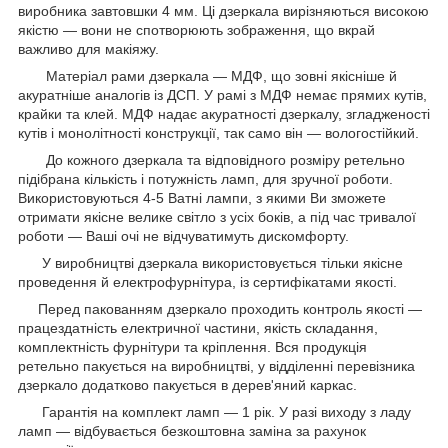
виробника завтовшки 4 мм. Ці дзеркала вирізняються високою
якістю — вони не спотворюють зображення, що вкрай
важливо для макіяжу.
Матеріал рами дзеркала — МДФ, що зовні якісніше й
акуратніше аналогів із ДСП. У рамі з МДФ немає прямих кутів,
крайки та клей. МДФ надає акуратності дзеркалу, згладженості
кутів і монолітності конструкції, так само він — вологостійкий.
До кожного дзеркала та відповідного розміру ретельно
підібрана кількість і потужність ламп, для зручної роботи.
Використовуються 4-5 Ватні лампи, з якими Ви зможете
отримати якісне велике світло з усіх боків, а під час тривалої
роботи — Ваші очі не відчуватимуть дискомфорту.
У виробництві дзеркала використовується тільки якісне
проведення й електрофурнітура, із сертифікатами якості.
Перед пакованням дзеркало проходить контроль якості —
працездатність електричної частини, якість складання,
комплектність фурнітури та кріплення. Вся продукція
ретельно пакується на виробництві, у відділенні перевізника
дзеркало додатково пакується в дерев'яний каркас.
Гарантія на комплект ламп — 1 рік. У разі виходу з ладу
ламп — відбувається безкоштовна заміна за рахунок