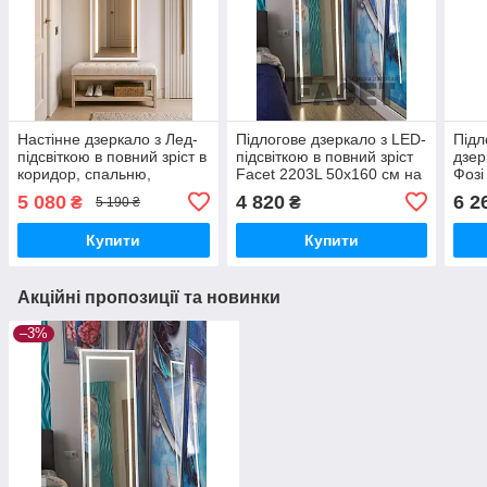
Настінне дзеркало з Лед-
Підлогове дзеркало з LED-
Підл
підсвіткою в повний зріст в
підсвіткою в повний зріст
дзер
коридор, спальню,
Facet 2203L 50х160 см на
Фозі
вітальню Avrora 2205L
ніжці-підставці у
80х1
5 080
4 820
6 2
₴
₴
5 190 ₴
60х170 см в тонкій рамі
передпокій, спальню,
МДФ, білий
білий
Купити
Купити
Акційні пропозиції та новинки
–3%